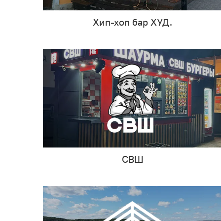
Хип-хоп бар ХУД.
СВШ