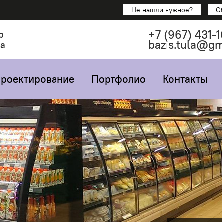
Не нашли нужное?
О
+7
(967)
431-1
р
bazis.tula@g
са
роектирование
Портфолио
Контакты