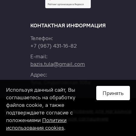
КОНТАКТНАЯ ИНФОРМАЦИЯ
Телефон:
+7
(967)
431-16-82
E-mail:
bazis.tula@gmail.com
Адрес:
Тула, Скуратовская 108а
Используя данный сайт, Вы
Принять
соглашаетесь на обработку
файлов cookie, а также
© 2015-2026 Базис –
оборудование для магазинов
подтверждаете согласие с
|
Пользовательское соглашение
положениями
Политики
использования cookies
.