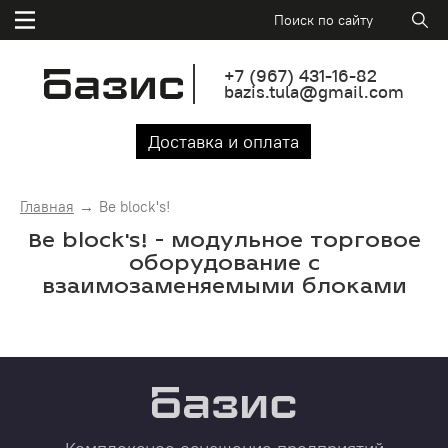
+7
(967)
431-16-82
bazis.tula@gmail.com
Доставка и оплата
Главная
Be block's!
Be block's! - модульное торговое
оборудование с
взаимозаменяемыми блоками