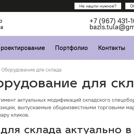
Не нашли нужное?
О
+7
(967)
431-1
р
bazis.tula@g
са
роектирование
Портфолио
Контакты
Оборудование для склада
рудование для ск
имент актуальных модификаций складского спецобору
зиции, выпускаемые общеизвестными торговыми марк
ару кликов.
для склада актуально 