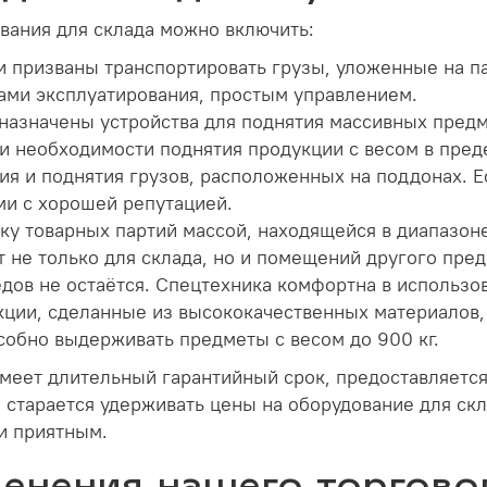
вания для склада можно включить:
и призваны транспортировать грузы, уложенные на п
ами эксплуатирования, простым управлением.
азначены устройства для поднятия массивных предм
необходимости поднятия продукции с весом в предела
я и поднятия грузов, расположенных на поддонах. 
и с хорошей репутацией.
у товарных партий массой, находящейся в диапазоне 1
не только для склада, но и помещений другого пред
дов не остаётся. Спецтехника комфортна в использо
ции, сделанные из высококачественных материалов, 
собно выдерживать предметы с весом до 900 кг.
имеет длительный гарантийный срок, предоставляетс
 старается удерживать цены на оборудование для скл
и приятным.
нения нашего торгово