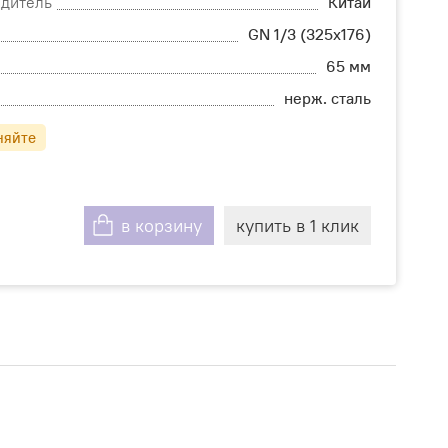
одитель
Китай
GN 1/3 (325x176)
65 мм
нерж. сталь
няйте
в корзину
купить в 1 клик