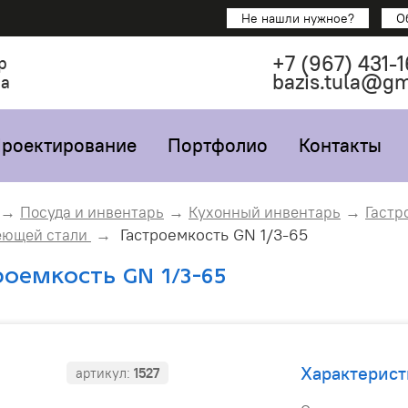
Не нашли нужное?
О
+7
(967)
431-1
р
bazis.tula@g
са
роектирование
Портфолио
Контакты
Посуда и инвентарь
Кухонный инвентарь
Гастр
Гастроемкость GN 1/3-65
еющей стали
роемкость GN 1/3-65
Характерист
артикул:
1527