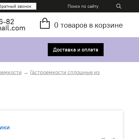
братный звонок
6-82
0
товаров в корзине
mail.com
Доставка и оплата
оемкости
Гастроемкости сплошные из
ики