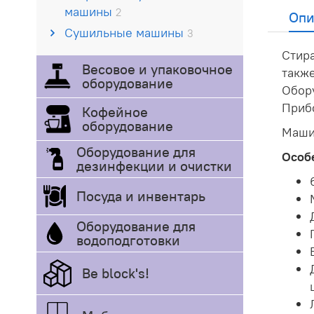
машины
2
Опи
Сушильные машины
3
Стир
Весовое и упаковочное
также
оборудование
Обору
Прибо
Кофейное
оборудование
Маши
Оборудование для
Особ
дезинфекции и очистки
Посуда и инвентарь
Оборудование для
водоподготовки
Be block's!