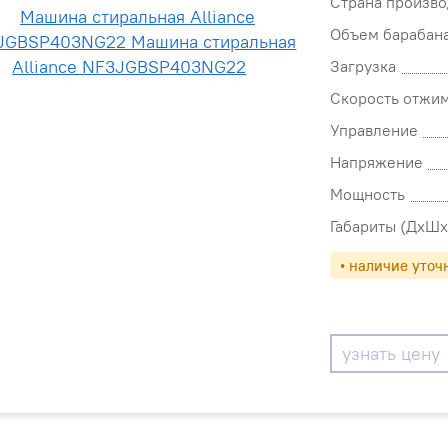
Страна произво
Объем барабан
Загрузка
Скорость отжи
Управление
Напряжение
Мощность
Габариты (ДхШх
• наличие уточ
узнать цену