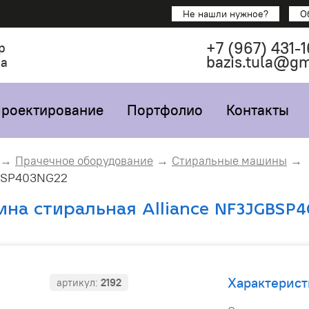
Не нашли нужное?
О
+7
(967)
431-1
р
bazis.tula@g
са
роектирование
Портфолио
Контакты
Прачечное оборудование
Стиральные машины
SP403NG22
на стиральная Alliance NF3JGBSP4
Характерист
артикул:
2192