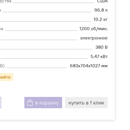
дства
США
а
96.8 л
10.2 кг
ма
1200 об/мин.
электронное
380 В
5.47 кВт
В)
683х704х1027 мм
няйте
в корзину
купить в 1 клик