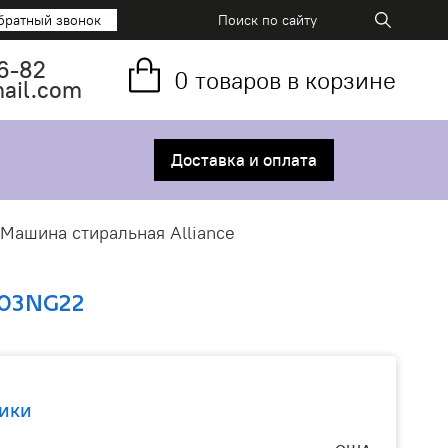
братный звонок
6-82
0
товаров в корзине
mail.com
Доставка и оплата
Машина стиральная Alliance
03NG22
ики