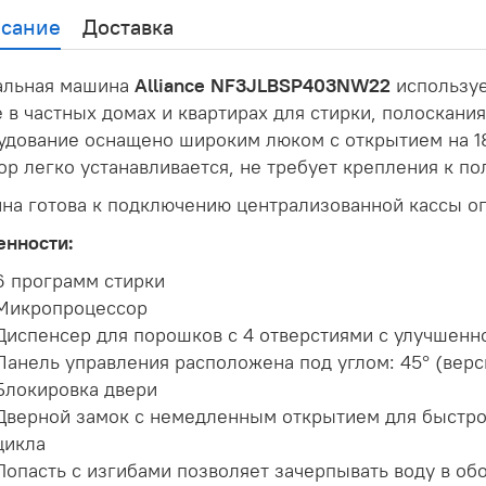
сание
Доставка
альная машина
Alliance NF3JLBSP403NW22
используе
 в частных домах и квартирах для стирки, полоскания
дование оснащено широким люком с открытием на 180
р легко устанавливается, не требует крепления к пол
на готова к подключению централизованной кассы оп
енности:
6 программ стирки
Микропроцессор
Диспенсер для порошков с 4 отверстиями с улучшен
Панель управления расположена под углом: 45° (верс
Блокировка двери
Дверной замок с немедленным открытием для быстро
цикла
Лопасть с изгибами позволяет зачерпывать воду в обо