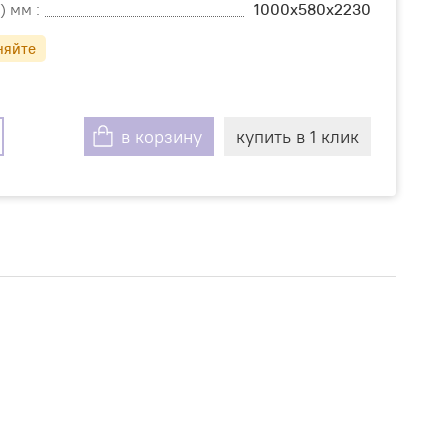
) мм :
1000х580х2230
няйте
в корзину
купить в 1 клик