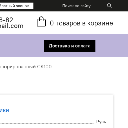
братный звонок
6-82
0
товаров в корзине
mail.com
Доставка и оплата
форированный СК100
ики
Русь