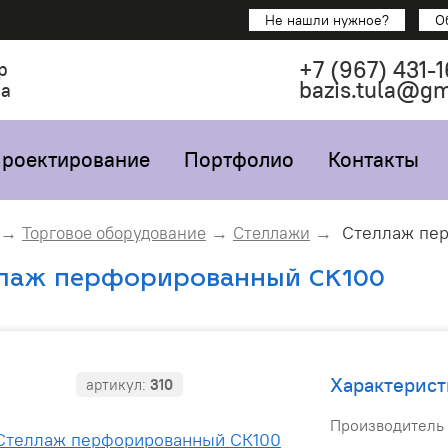
Не нашли нужное?
О
+7
(967)
431-1
р
bazis.tula@g
са
роектирование
Портфолио
Контакты
Стеллаж пер
Торговое оборудование
Стеллажи
лаж перфорированный СК100
Характерист
артикул:
310
Производитель