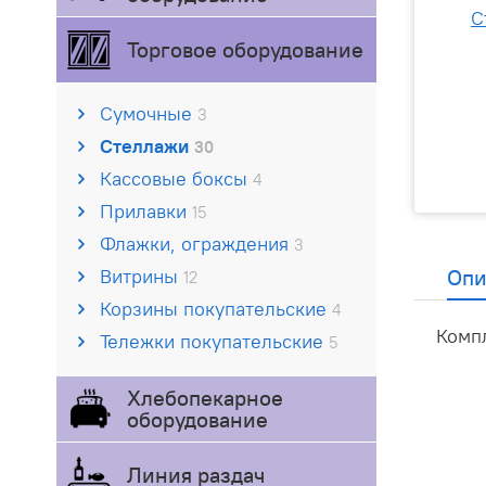
Торговое оборудование
Сумочные
3
Стеллажи
30
Кассовые боксы
4
Прилавки
15
Флажки, ограждения
3
Витрины
Опи
12
Корзины покупательские
4
Компл
Тележки покупательские
5
Хлебопекарное
оборудование
Линия раздач