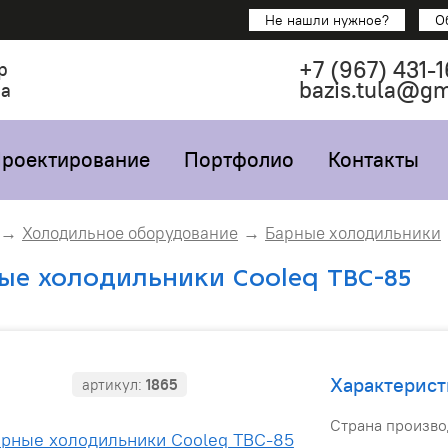
Не нашли нужное?
О
+7
(967)
431-1
р
bazis.tula@g
са
роектирование
Портфолио
Контакты
Холодильное оборудование
Барные холодильники
ые холодильники Cooleq TBC-85
Характерист
артикул:
1865
Страна произво