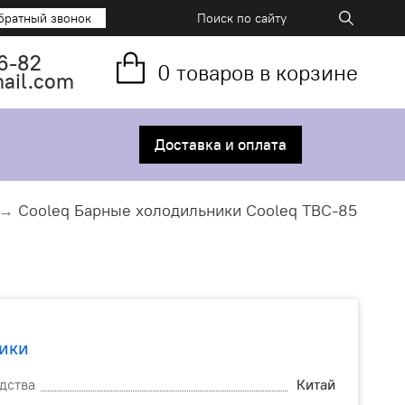
братный звонок
6-82
0
товаров в корзине
mail.com
Доставка и оплата
Cooleq Барные холодильники Cooleq TBC-85
ики
дства
Китай