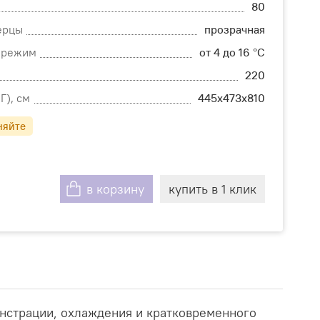
80
ерцы
прозрачная
 режим
от 4 до 16 °C
220
Г), см
445х473х810
няйте
в корзину
купить в 1 клик
нстрации, охлаждения и кратковременного