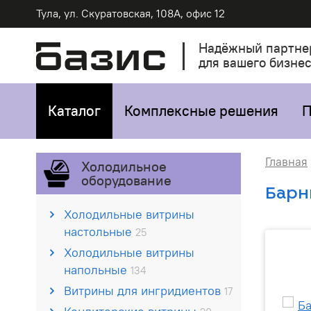
Тула, ул. Скуратовская, 108А, офис 12
Надёжный партне
для вашего бизне
Каталог
Комплексные решения
П
Главная
Холодильное
оборудование
Барн
Холодильные витрины
настольные
25
Холодильные витрины
напольные
134
Витрины для ингридиентов
17