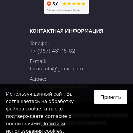
КОНТАКТНАЯ ИНФОРМАЦИЯ
Телефон:
+7
(967)
431-16-82
E-mail:
bazis.tula@gmail.com
Адрес:
Тула, Скуратовская 108а
Используя данный сайт, Вы
Принять
соглашаетесь на обработку
файлов cookie, а также
© 2015-2026 Базис –
оборудование для магазинов
подтверждаете согласие с
|
Пользовательское соглашение
положениями
Политики
использования cookies
.