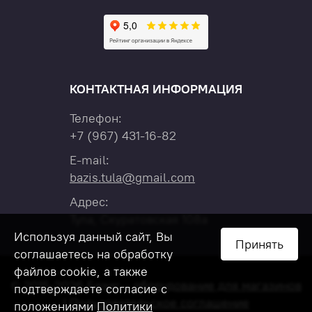
КОНТАКТНАЯ ИНФОРМАЦИЯ
Телефон:
+7
(967)
431-16-82
E-mail:
bazis.tula@gmail.com
Адрес:
Тула, Скуратовская 108а
Используя данный сайт, Вы
Принять
соглашаетесь на обработку
файлов cookie, а также
© 2015-2026 Базис –
оборудование для магазинов
подтверждаете согласие с
|
Пользовательское соглашение
положениями
Политики