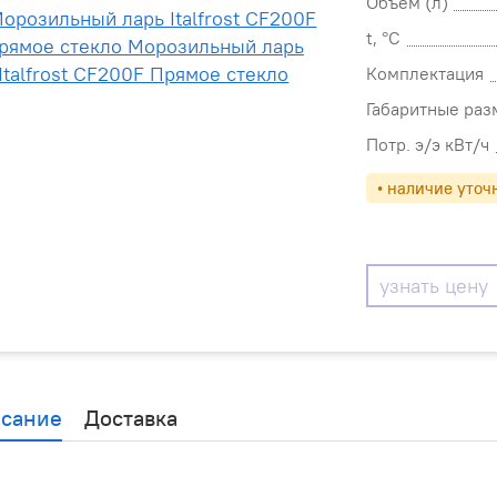
Объём (л)
t, °С
Комплектация
Габаритные раз
Потр. э/э кВт/ч
• наличие уточ
узнать цену
сание
Доставка