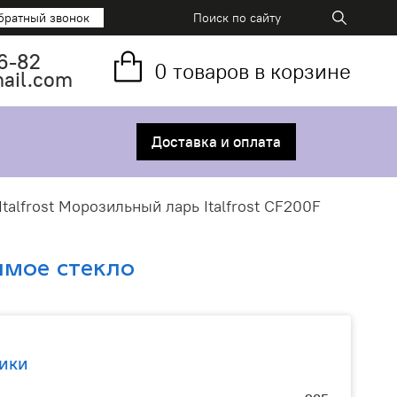
братный звонок
6-82
0
товаров в корзине
mail.com
Доставка и оплата
Italfrost Морозильный ларь Italfrost CF200F
ямое стекло
ики