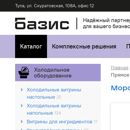
Тула, ул. Скуратовская, 108А, офис 12
Надёжный партне
для вашего бизне
Каталог
Комплексные решения
П
Главная
Холодильное
Прямое
оборудование
Моро
Холодильные витрины
настольные
25
Холодильные витрины
напольные
134
Витрины для ингридиентов
17