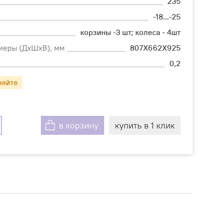
235
-18...-25
корзины -3 шт; колеса - 4шт
меры (ДхШхВ), мм
807Х662Х925
0,2
няйте
в корзину
купить в 1 клик