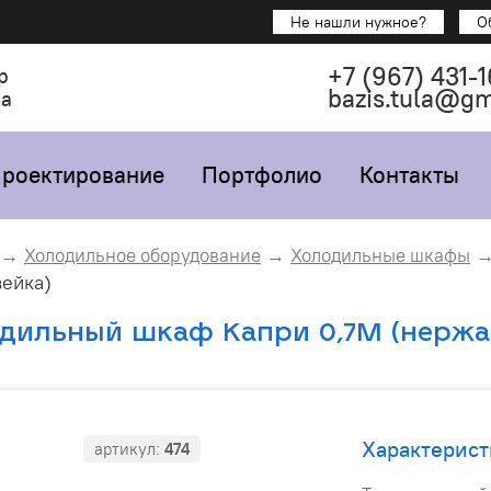
Не нашли нужное?
О
+7
(967)
431-1
р
bazis.tula@g
са
роектирование
Портфолио
Контакты
Холодильное оборудование
Холодильные шкафы
ейка)
дильный шкаф Капри 0,7М (нержа
Характерист
артикул:
474