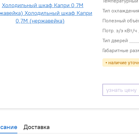
Температурный 
Тип охлаждени
Полезный объём
Потр. э/э кВт/ч
Тип дверей
Габаритные раз
• наличие уточ
узнать цену
сание
Доставка