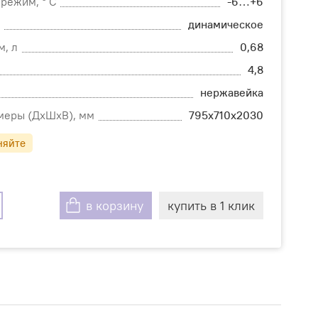
режим, ° C
-6…+6
я
динамическое
, л
0,68
4,8
нержавейка
меры (ДхШхВ), мм
795х710х2030
няйте
в корзину
купить в 1 клик