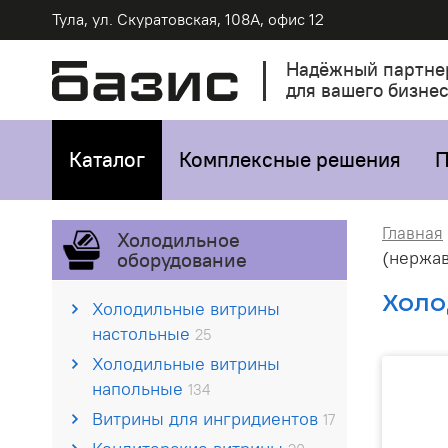
Тула, ул. Скуратовская, 108А, офис 12
Надёжный партне
для вашего бизне
Каталог
Комплексные решения
П
Главная
Холодильное
(нержав
оборудование
Холо
Холодильные витрины
настольные
25
Холодильные витрины
напольные
134
Витрины для ингридиентов
17