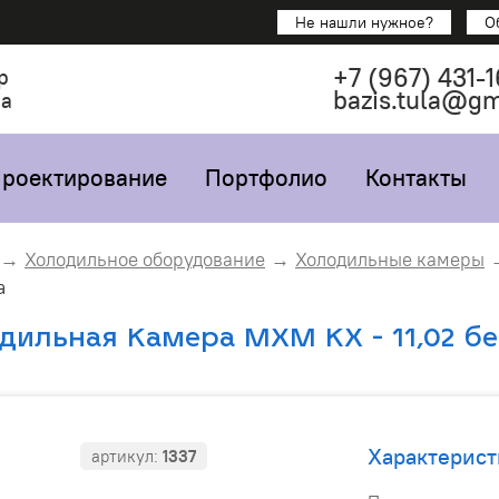
Не нашли нужное?
О
+7
(967)
431-1
р
bazis.tula@g
са
роектирование
Портфолио
Контакты
Холодильное оборудование
Холодильные камеры
а
дильная Камера МХМ КХ - 11,02 бе
Характерист
артикул:
1337