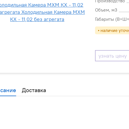
Производство
Объем, м3
Габариты (В×Ш×
• наличие уточ
узнать цену
сание
Доставка