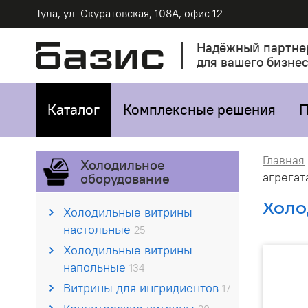
Тула, ул. Скуратовская, 108А, офис 12
Надёжный партне
для вашего бизне
Каталог
Комплексные решения
П
Главная
Холодильное
агрегат
оборудование
Холо
Холодильные витрины
настольные
25
Холодильные витрины
напольные
134
Витрины для ингридиентов
17