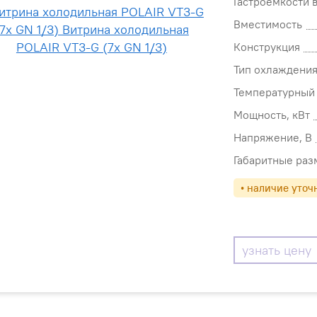
Гастроемкости 
Вместимость
Конструкция
Тип охлаждени
Температурный
Мощность, кВт
Напряжение, В
Габаритные ра
• наличие уточ
узнать цену