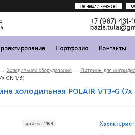
Не нашли нужное?
О
+7
(967)
431-1
р
bazis.tula@g
са
роектирование
Портфолио
Контакты
Холодильное оборудование
Витрины для ингриди
7х GN 1/3)
ина холодильная POLAIR VT3-G (7х 
Характерист
артикул:
1464