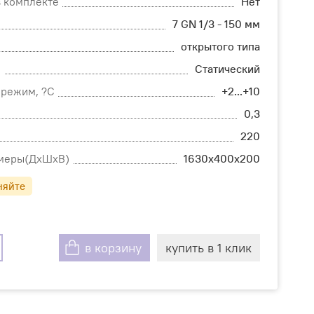
в комплекте
Нет
7 GN 1/3 - 150 мм
открытого типа
я
Статический
 режим, ?С
+2...+10
0,3
220
змеры(ДхШхВ)
1630х400х200
няйте
в корзину
купить в 1 клик