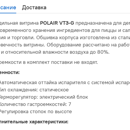
сание
Доставка
дильная витрина
POLAIR VT3-G
предназначена для де
овременного хранения ингредиентов для пиццы и са
ия и торговли. Обшивка корпуса изготовлена из стал
овечность витрины. Оборудование рассчитано на раб
 и относительной влажности воздуха до 80%.
оемкости в комплект поставки не входят.
енности:
Автоматическая оттайка испарителя с системой испар
Тип охлаждения: статическое
Терморегулятор: электрический блок
Количество гастроемкостей: 7
Регулировка стопок по высоте
лнительные характеристики: