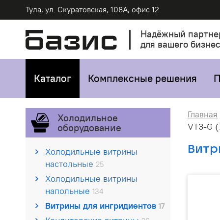
Тула, ул. Скуратовская, 108А, офис 12
Надёжный партне
для вашего бизне
Каталог
Комплексные решения
П
Главная
Холодильное
VT3-G (
оборудование
Витр
Холодильные витрины
настольные
25
Холодильные витрины
напольные
134
Витрины для ингридиентов
17