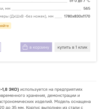
от 0 до 7 °C
ки, мм
565
меры (ДхШхВ -без ножек), мм
1780х830х1170
няйте
в корзину
купить в 1 клик
-1,8 ЭКО)
используется на предприятиях
овременного хранения, демонстрации и
гастрономических изделий. Модель оснащена
0 до 35 мм. Корпус выполнен из стали с