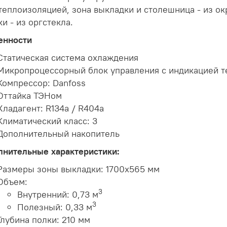
теплоизоляцией, зона выкладки и столешница - из о
и - из оргстекла.
енности
Статическая система охлаждения
Микропроцессорный блок управления с индикацией 
Компрессор: Danfoss
Оттайка ТЭНом
Хладагент: R134a / R404a
Климатический класс: 3
Дополнительный накопитель
лнительные характеристики:
Размеры зоны выкладки: 1700x565 мм
Объем:
3
Внутренний: 0,73 м
3
Полезный: 0,33 м
Глубина полки: 210 мм