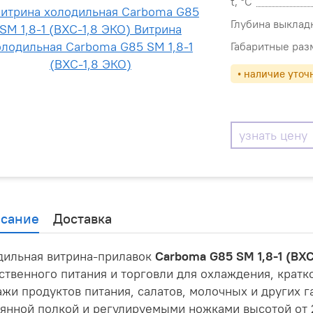
t, °С
Глубина выклад
Габаритные раз
• наличие уточ
узнать цену
сание
Доставка
дильная витрина-прилавок
Carboma G85 SM 1,8-1 (ВХС
твенного питания и торговли для охлаждения, кратк
жи продуктов питания, салатов, молочных и других 
янной полкой и регулируемыми ножками высотой от 2