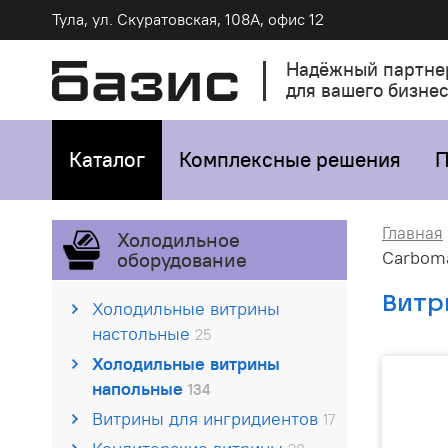
Тула, ул. Скуратовская, 108А, офис 12
Надёжный партне
для вашего бизне
Каталог
Комплексные решения
П
Главная
Холодильное
Carboma
оборудование
Витр
Холодильные витрины
настольные
25
Холодильные витрины
напольные
134
Витрины для ингридиентов
17