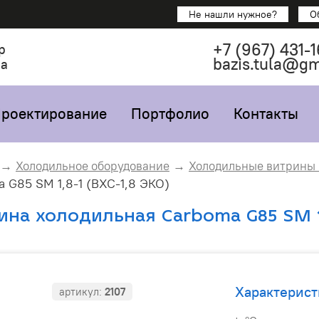
Не нашли нужное?
О
+7
(967)
431-1
р
bazis.tula@g
са
роектирование
Портфолио
Контакты
Холодильное оборудование
Холодильные витрины
 G85 SM 1,8-1 (ВХС-1,8 ЭКО)
ина холодильная Carboma G85 SM 1,
Характерист
артикул:
2107