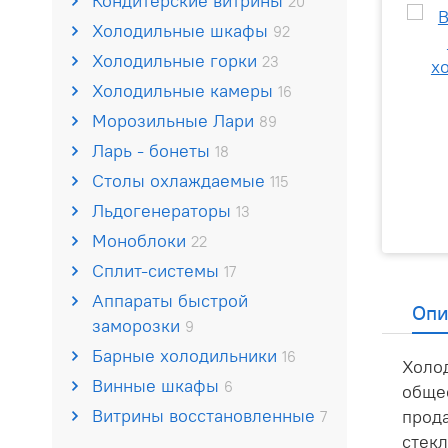
Кондитерские витрины
20
Холодильные шкафы
92
Холодильные горки
23
Холодильные камеры
16
Морозильные Лари
89
Ларь - бонеты
18
Столы охлаждаемые
115
Льдогенераторы
13
Моноблоки
22
Сплит-системы
17
Аппараты быстрой
Опи
заморозки
9
Барные холодильники
16
Холо
Винные шкафы
6
общес
Витрины восстановленные
прода
7
стекл