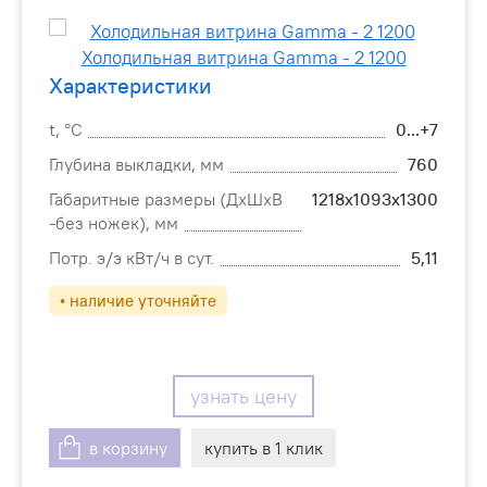
Характеристики
t, °С
0...+7
Глубина выкладки, мм
760
Габаритные размеры (ДхШхВ
1218х1093х1300
-без ножек), мм
Потр. э/э кВт/ч в сут.
5,11
• наличие уточняйте
узнать цену
в корзину
купить в 1 клик