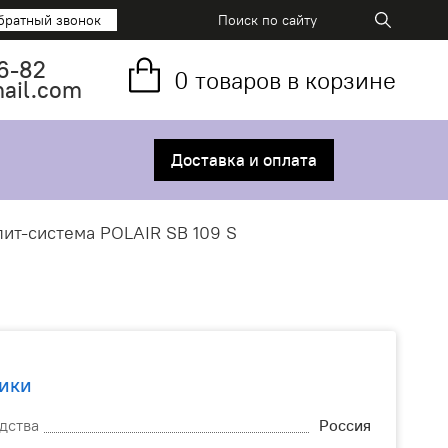
братный звонок
6-82
0
товаров в корзине
mail.com
Доставка и оплата
ит-система POLAIR SB 109 S
ики
дства
Россия