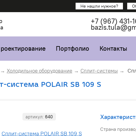
Не нашли нужное?
О
+7
(967)
431-1
р
bazis.tula@g
са
роектирование
Портфолио
Контакты
Спл
Холодильное оборудование
Сплит-системы
т-система POLAIR SB 109 S
Характерист
артикул:
640
Страна произво