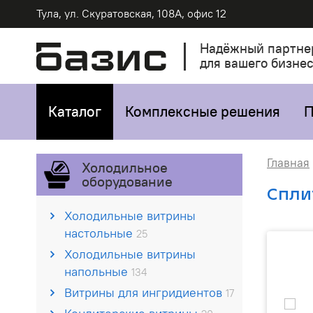
Тула, ул. Скуратовская, 108А, офис 12
Надёжный партне
для вашего бизне
Каталог
Комплексные решения
П
Главная
Холодильное
оборудование
Спли
Холодильные витрины
настольные
25
Холодильные витрины
напольные
134
Витрины для ингридиентов
17