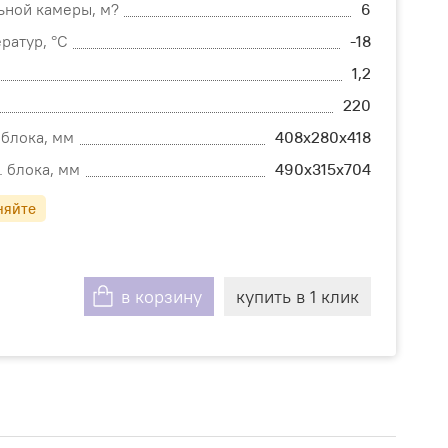
ьной камеры, м?
6
ратур, °С
-18
1,2
220
 блока, мм
408х280х418
. блока, мм
490х315х704
няйте
в корзину
купить в 1 клик