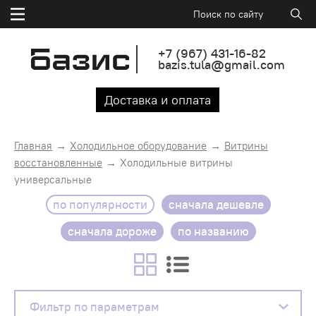
+7
(967)
431-16-82
bazis.tula@gmail.com
Доставка и оплата
Главная
Холодильное оборудование
Витрины
восстановленные
Холодильные витрины
универсальные
по популярности
сначала дешевле
сначала дороже
по названию
Фильтр по параметрам