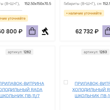
ты (В×Ш×Г),
152.50х150х70.5
Габариты (В×Ш×Г), см
152.
• наличие уточняйте
ичие уточняйте
60 800
62 732
артикул:
1262
артикул:
1263