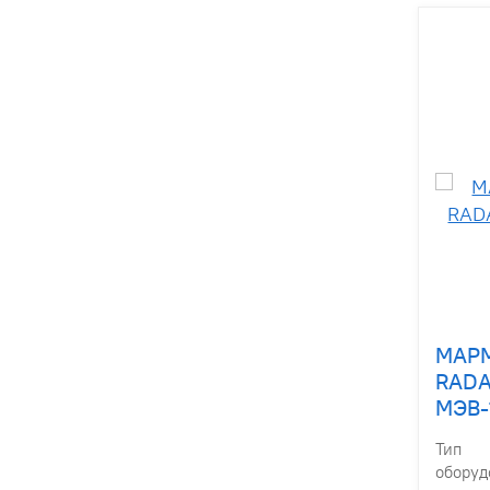
МАР
RAD
МЭВ-
Тип
оборуд