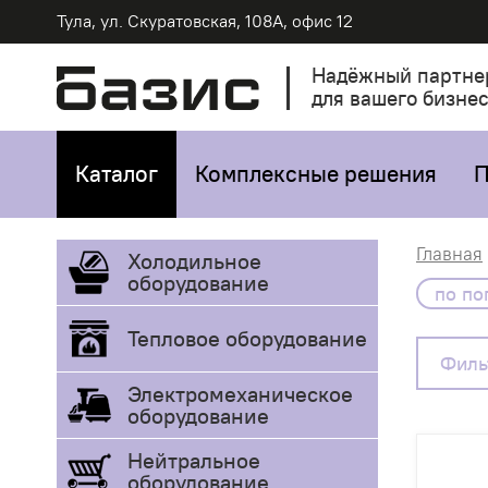
Тула, ул. Скуратовская, 108А, офис 12
Надёжный партне
для вашего бизне
Каталог
Комплексные решения
П
Главная
Холодильное
оборудование
по по
Тепловое оборудование
Филь
Электромеханическое
оборудование
Нейтральное
оборудование