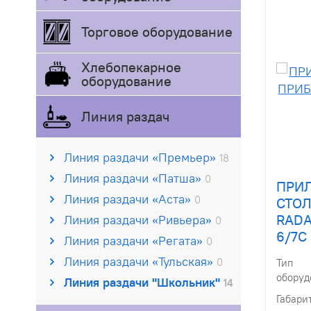
Торговое оборудование
Хлебопекарное
оборудование
Линия раздач
Линия раздачи «Премьер»
18
Линия раздачи «Патша»
0
ПРИ
Линия раздачи «Аста»
0
СТО
RADA
Линия раздачи «Ривьера»
0
6/7С
Линия раздачи «Регата»
0
Линия раздачи «Тульская»
0
Тип
оборуд
Линия раздачи "Школьник"
14
Габари