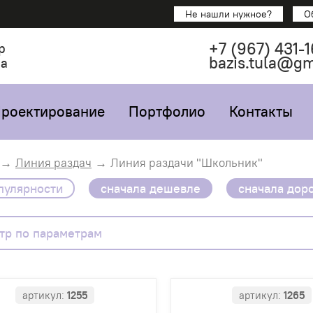
Не нашли нужное?
О
+7
(967)
431-1
р
bazis.tula@g
са
роектирование
Портфолио
Контакты
Линия раздач
Линия раздачи "Школьник"
пулярности
сначала дешевле
сначала дор
тр по параметрам
артикул:
1255
артикул:
1265