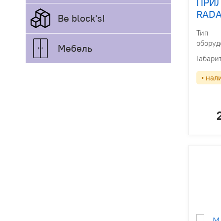
ПРИ
RADA
Be block's!
Тип
оборуд
Мебель
Габари
• нал