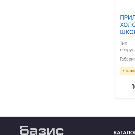
ПРИ
ХОЛ
ШКОЛ
Тип
оборуд
Габари
• нал
КАТАЛО