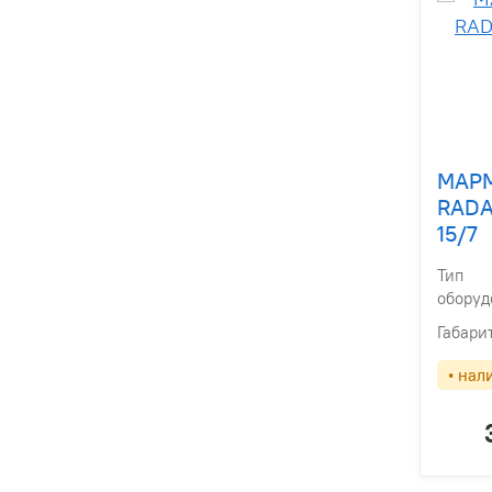
МАР
RADA
15/7
Тип
оборуд
Габари
• нал