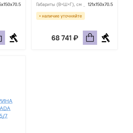
5х150х70.5
Габариты (В×Ш×Г), см
121х150х70.5
• наличие уточняйте
68 741