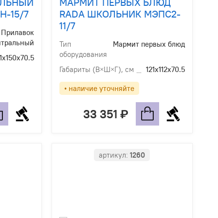
АЛЬНЫЙ
МАРМИТ ПЕРВЫХ БЛЮД
Н-15/7
RADA ШКОЛЬНИК МЭПС2-
11/7
Прилавок
йтральный
Тип
Мармит первых блюд
оборудования
1х150х70.5
Габариты (В×Ш×Г), см
121х112х70.5
• наличие уточняйте
33 351
артикул:
1260