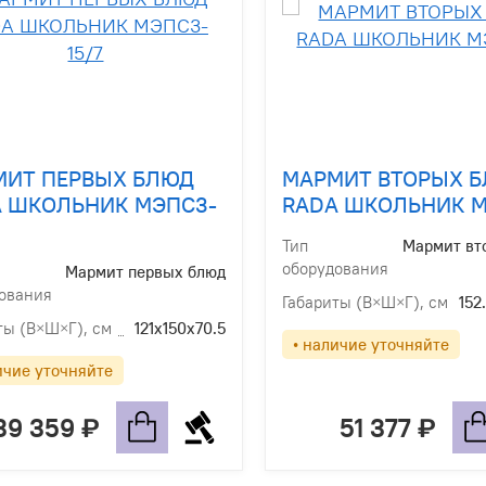
МИТ ПЕРВЫХ БЛЮД
МАРМИТ ВТОРЫХ 
 ШКОЛЬНИК МЭПС3-
RADA ШКОЛЬНИК МЭ
Тип
Мармит вт
оборудования
Мармит первых блюд
ования
Габариты (В×Ш×Г), см
152
ты (В×Ш×Г), см
121х150х70.5
• наличие уточняйте
ичие уточняйте
39 359
51 377