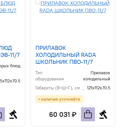
БЛЮД
ПРИЛАВОК
В-11/7
ХОЛОДИЛЬНЫЙ RADA
ШКОЛЬНИК ПВО-11/7
орых блюд
Тип
Прилавок
оборудования
холодильный
.5х112х70.5
Габариты (В×Ш×Г), см
121х112х70.5
• наличие уточняйте
60 031