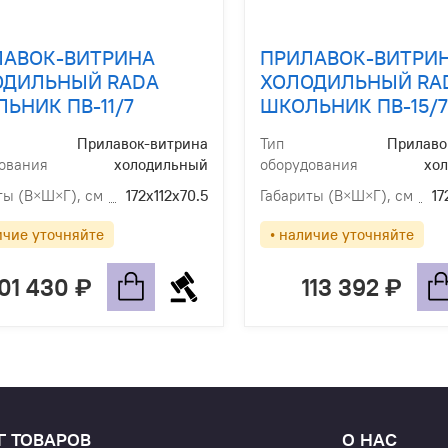
ЛАВОК-ВИТРИНА
ПРИЛАВОК-ВИТРИ
ОДИЛЬНЫЙ RADA
ХОЛОДИЛЬНЫЙ RA
ЬНИК ПВ-11/7
ШКОЛЬНИК ПВ-15/7
Прилавок-витрина
Тип
Прилаво
ования
холодильный
оборудования
хо
ты (В×Ш×Г), см
172х112х70.5
Габариты (В×Ш×Г), см
17
ичие уточняйте
• наличие уточняйте
101 430
113 392
Г ТОВАРОВ
О НАС