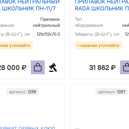
ЛАВОК НЕЙТРАЛЬНЫЙ
ПРИЛАВОК НЕЙТР
 ШКОЛЬНИК ПН-11/7
RADA ШКОЛЬНИК П
Прилавок
Тип
ования
нейтральный
оборудования
не
ты (В×Ш×Г), см
121х112х70.5
Габариты (В×Ш×Г), см
12
ичие уточняйте
• наличие уточняйте
28 000
31 862
артикул:
1259
артикул:
1267