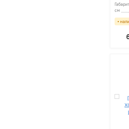
Габари
см
• нал