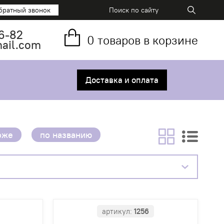
братный звонок
6-82
0
товаров в корзине
mail.com
Доставка и оплата
оже
по названию
артикул:
1256