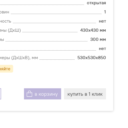
открытая
овин
1
ность
нет
ины (ДхШ)
430х430 мм
ны
300 мм
нет
меры (ДхШхВ), мм
530х530х850
няйте
в корзину
купить в 1 клик