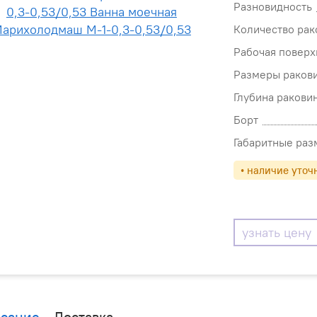
Разновидность
Количество рак
Рабочая поверх
Размеры раков
Глубина ракови
Борт
Габаритные раз
• наличие уточ
узнать цену
сание
Доставка