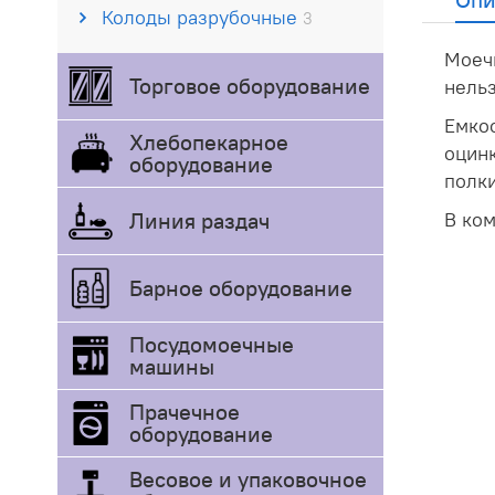
Колоды разрубочные
3
Моеч
Торговое оборудование
нельз
Емкос
Хлебопекарное
оцинк
оборудование
полки
Линия раздач
В ком
Барное оборудование
Посудомоечные
машины
Прачечное
оборудование
Весовое и упаковочное