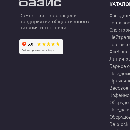
КАТАЛО
Комплексное оснащение
Холодил
предприятий общественного
Тепловое
питания и торговли
Электро
Нейтрал
Торговое
Хлебопе
Линия р
Барное 
Посудом
Прачечн
Весовое 
Кофейно
Оборудов
Посуда и
Оборудов
Be block'