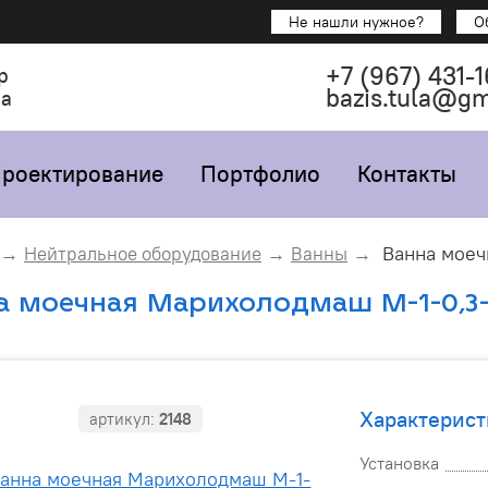
Не нашли нужное?
О
+7
(967)
431-1
р
bazis.tula@g
са
роектирование
Портфолио
Контакты
Ванна моеч
Нейтральное оборудование
Ванны
а моечная Марихолодмаш М-1-0,3-0
Характерист
артикул:
2148
Установка