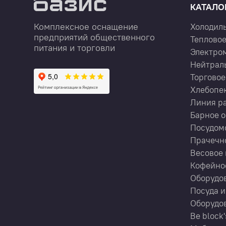
КАТАЛО
Комплексное оснащение
Холодил
предприятий общественного
Тепловое
питания и торговли
Электро
Нейтрал
Торговое
Хлебопе
Линия р
Барное 
Посудом
Прачечн
Весовое 
Кофейно
Оборудов
Посуда и
Оборудов
Be block'