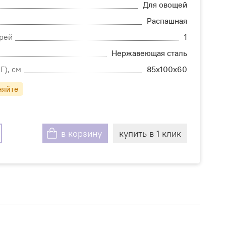
Для овощей
Распашная
рей
1
Нержавеющая сталь
Г), см
85х100х60
няйте
в корзину
купить в 1 клик