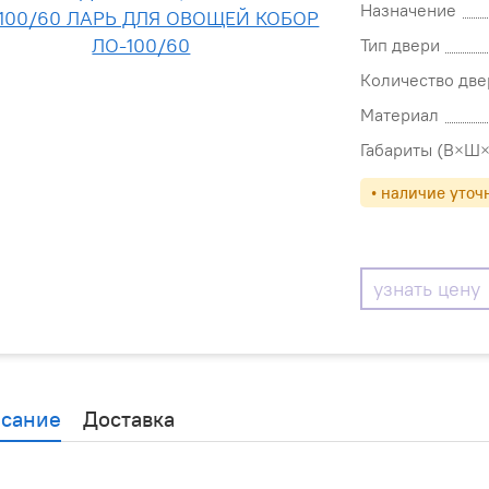
Назначение
Тип двери
Количество две
Материал
Габариты (В×Ш×
• наличие уточ
узнать цену
сание
Доставка