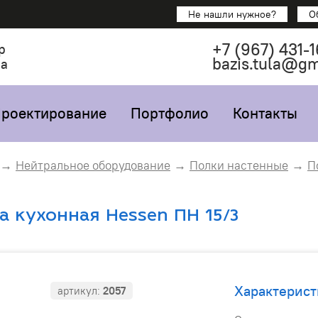
Не нашли нужное?
О
+7
(967)
431-1
р
bazis.tula@g
са
роектирование
Портфолио
Контакты
Нейтральное оборудование
Полки настенные
П
а кухонная Hessen ПН 15/3
Характерист
артикул:
2057