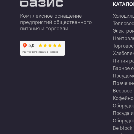
КАТАЛО
Комплексное оснащение
Холодил
предприятий общественного
Тепловое
питания и торговли
Электро
Нейтрал
Торговое
Хлебопе
Линия р
Барное 
Посудом
Прачечн
Весовое 
Кофейно
Оборудов
Посуда и
Оборудов
Be block'