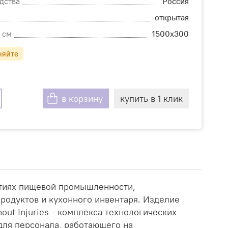
дства
Россия
открытая
 см
1500х300
няйте
в корзину
купить в 1 клик
тиях пищевой промышленности,
продуктов и кухонного инвентаря. Изделие
ut Injuries - комплекса технологических
для персонала, работающего на