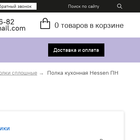
братный звонок
6-82
0
товаров в корзине
mail.com
Доставка и оплата
Полка кухонная Hessen ПН
олки сплошные
ики