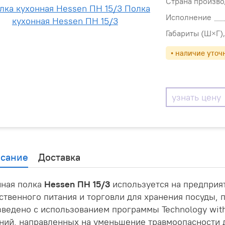
Страна произво
Исполнение
Габариты (Ш×Г),
• наличие уточ
узнать цену
сание
Доставка
нная полка
Hessen ПН 15/3
используется на предприя
твенного питания и торговли для хранения посуды, 
ведено с использованием программы Technology witho
ний, направленных на уменьшение травмоопасности 