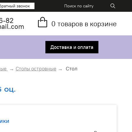
братный звонок
6-82
0
товаров в корзине
mail.com
Доставка и оплата
Стол
ные
Столы островные
 оц.
ики