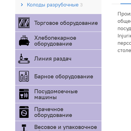
Колоды разрубочные
3
Прои
общес
Торговое оборудование
посуд
Injur
Хлебопекарное
персо
оборудование
стол
Линия раздач
Барное оборудование
Посудомоечные
машины
Прачечное
оборудование
Весовое и упаковочное