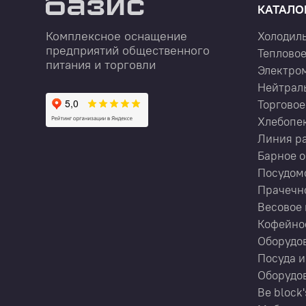
КАТАЛО
Комплексное оснащение
Холодил
предприятий общественного
Тепловое
питания и торговли
Электро
Нейтрал
Торговое
Хлебопе
Линия р
Барное 
Посудом
Прачечн
Весовое 
Кофейно
Оборудов
Посуда и
Оборудов
Be block'