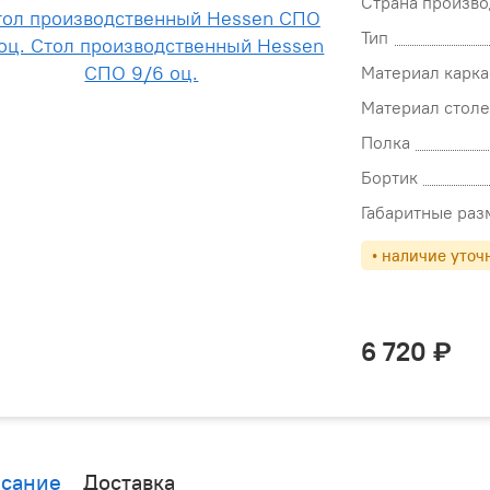
Страна произво
Тип
Материал карка
Материал стол
Полка
Бортик
Габаритные ра
• наличие уточ
6 720
сание
Доставка