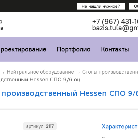
Не нашли нужное?
О
+7
(967)
431-1
р
bazis.tula@g
са
роектирование
Портфолио
Контакты
Нейтральное оборудование
Столы производствен
одственный Hessen СПО 9/6 оц.
 производственный Hessen СПО 9/6
Характерист
артикул:
2117