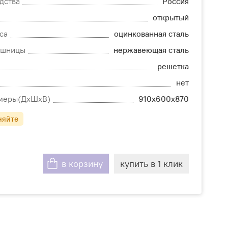
дства
Россия
открытый
са
оцинкованная сталь
ешницы
нержавеющая сталь
решетка
нет
змеры(ДхШхВ)
910х600х870
няйте
в корзину
купить в 1 клик