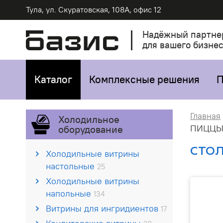
Тула, ул. Скуратовская, 108А, офис 12
Надёжный партне
для вашего бизне
Каталог
Комплексные решения
П
Главная
Холодильное
ПИЦЦЫ
оборудование
СТОЛ
Холодильные витрины
настольные
25
Холодильные витрины
напольные
134
Витрины для ингридиентов
17