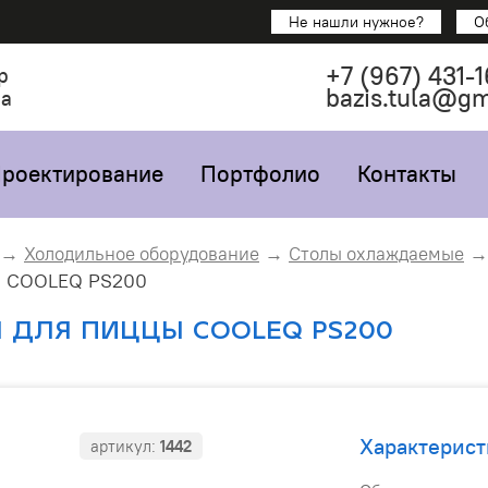
Не нашли нужное?
О
+7
(967)
431-1
р
bazis.tula@g
са
роектирование
Портфолио
Контакты
Холодильное оборудование
Столы охлаждаемые
 COOLEQ PS200
 ДЛЯ ПИЦЦЫ COOLEQ PS200
Характерист
артикул:
1442