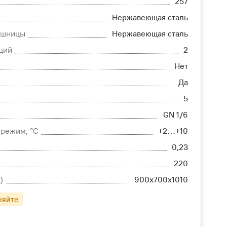
257
Нержавеющая сталь
ешницы
Нержавеющая сталь
ций
2
Нет
Да
5
GN 1/6
режим, °С
+2…+10
0,23
220
)
900х700х1010
няйте