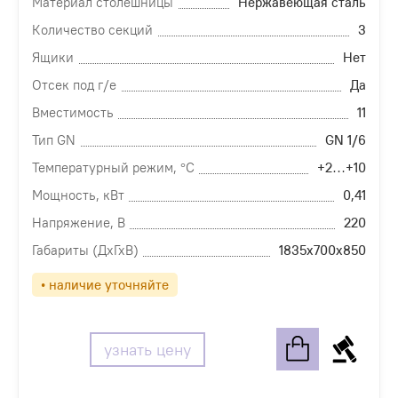
Материал столешницы
Нержавеющая сталь
Количество секций
3
Ящики
Нет
Отсек под г/е
Да
Вместимость
11
Тип GN
GN 1/6
Температурный режим, °С
+2…+10
Мощность, кВт
0,41
Напряжение, В
220
Габариты (ДхГхВ)
1835х700х850
• наличие уточняйте
узнать цену