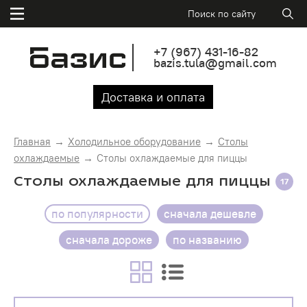
+7
(967)
431-16-82
bazis.tula@gmail.com
Доставка и оплата
Главная
Холодильное оборудование
Столы
охлаждаемые
Столы охлаждаемые для пиццы
Столы охлаждаемые для пиццы
17
по популярности
сначала дешевле
сначала дороже
по названию