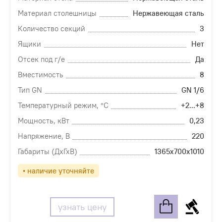
Материал столешницы
Нержавеющая сталь
Количество секций
3
Ящики
Нет
Отсек под г/е
Да
Вместимость
8
Тип GN
GN 1/6
Температурный режим, °С
+2...+8
Мощность, кВт
0,23
Напряжение, В
220
Габариты (ДхГхВ)
1365х700х1010
• наличие уточняйте
узнать цену