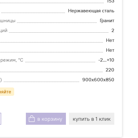
153
Нержавеющая сталь
ешницы
Гранит
ций
2
Нет
Нет
режим, °С
-2...+10
220
)
900х600х850
няйте
в корзину
купить в 1 клик