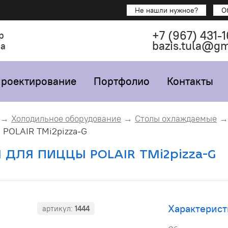
Не нашли нужное?
О
+7
(967)
431-1
р
bazis.tula@g
са
роектирование
Портфолио
Контакты
Холодильное оборудование
Столы охлаждаемые
POLAIR TMi2pizza-G
 ДЛЯ ПИЦЦЫ POLAIR TMi2pizza-G
Характерист
артикул:
1444