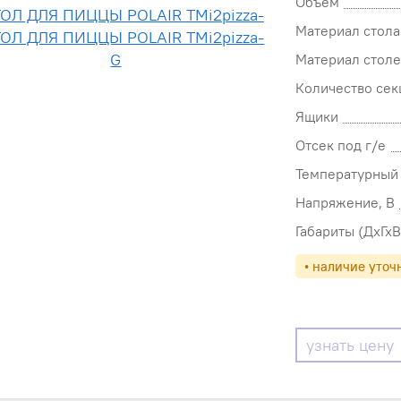
Объем
Материал стола
Материал стол
Количество сек
Ящики
Отсек под г/е
Температурный 
Напряжение, В
Габариты (ДхГхВ
• наличие уточ
узнать цену