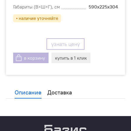
Габариты (В×Ш×Г), см
590х225х304
• наличие уточняйте
узнать цену
в корзину
купить в 1 клик
Описание
Доставка