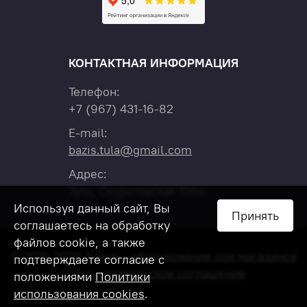
КОНТАКТНАЯ ИНФОРМАЦИЯ
Телефон:
+7
(967)
431-16-82
E-mail:
bazis.tula@gmail.com
Адрес:
Тула, Скуратовская 108а
Используя данный сайт, Вы
Принять
соглашаетесь на обработку
файлов cookie, а также
© 2015-2026 Базис –
оборудование для магазинов
подтверждаете согласие с
|
Пользовательское соглашение
положениями
Политики
использования cookies
.