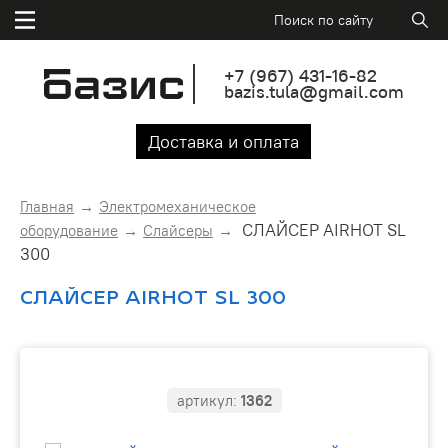
+7
(967)
431-16-82
bazis.tula@gmail.com
Доставка и оплата
Главная
Электромеханическое
СЛАЙСЕР AIRHOT SL
оборудование
Слайсеры
300
СЛАЙСЕР AIRHOT SL 300
артикул:
1362