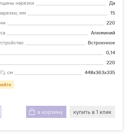
олщины нарезки
Да
нарезки, мм
15
 мм
220
са
Алюминий
стройство
Встроенное
0,14
220
Г), см
448х363х335
няйте
в корзину
купить в 1 клик