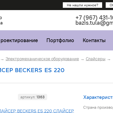
Не нашли нужное?
О
+7
(967)
431-1
р
bazis.tula@g
са
роектирование
Портфолио
Контакты
Электромеханическое оборудование
Слайсеры
СЕР BECKERS ES 220
Характерист
артикул:
1363
Страна произво