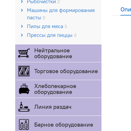
Рыбочистки
2
Опи
Машины для формирования
пасты
0
Пилы для мяса
5
Прессы для пиццы
0
Нейтральное
оборудование
Торговое оборудование
Хлебопекарное
оборудование
Линия раздач
Барное оборудование