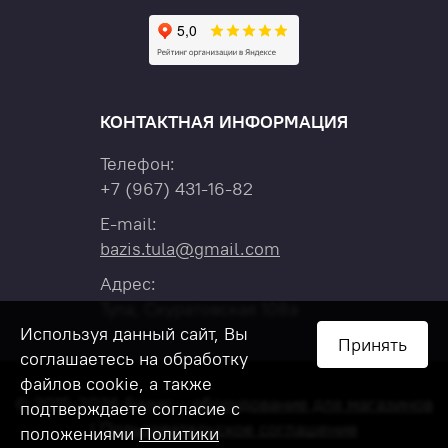
КОНТАКТНАЯ ИНФОРМАЦИЯ
Телефон:
+7
(967)
431-16-82
E-mail:
bazis.tula@gmail.com
Адрес:
Тула, Скуратовская 108а
Используя данный сайт, Вы
Принять
соглашаетесь на обработку
файлов cookie, а также
© 2015-2026 Базис –
оборудование для магазинов
подтверждаете согласие с
|
Пользовательское соглашение
положениями
Политики