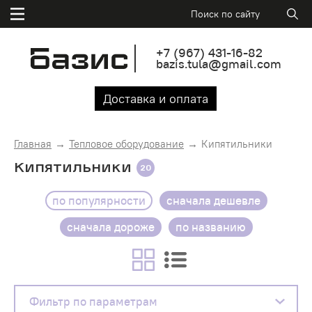
+7
(967)
431-16-82
bazis.tula@gmail.com
Доставка и оплата
Главная
Тепловое оборудование
Кипятильники
Кипятильники
20
по популярности
сначала дешевле
сначала дороже
по названию
Фильтр по параметрам