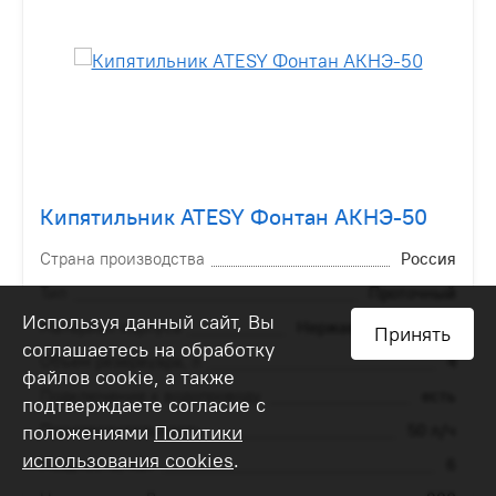
Кипятильник ATESY Фонтан АКНЭ-50
Страна производства
Россия
Тип
Проточный
Используя данный сайт, Вы
Материал корпуса
Нержавеющая сталь
Принять
соглашаетесь на обработку
Объем резервуара, л
4
файлов cookie, а также
Подключение к водопроводу
есть
подтверждаете согласие с
положениями
Производительность
Политики
50 л/ч
использования cookies
.
Мощность, кВт
6