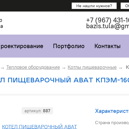
Не нашли нужное?
О
+7
(967)
431-1
р
bazis.tula@g
са
роектирование
Портфолио
Контакты
К
Тепловое оборудование
Котлы пищеварочные
Л ПИЩЕВАРОЧНЫЙ ABAT КПЭМ-16
Характерист
артикул:
887
Страна произво