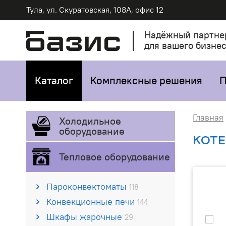
Тула, ул. Скуратовская, 108А, офис 12
Надёжный партне
для вашего бизне
Каталог
Комплексные решения
П
Главная
Холодильное
оборудование
КОТЕ
Тепловое оборудование
Пароконвектоматы
118
Конвекционные печи
144
Шкафы жарочные
29