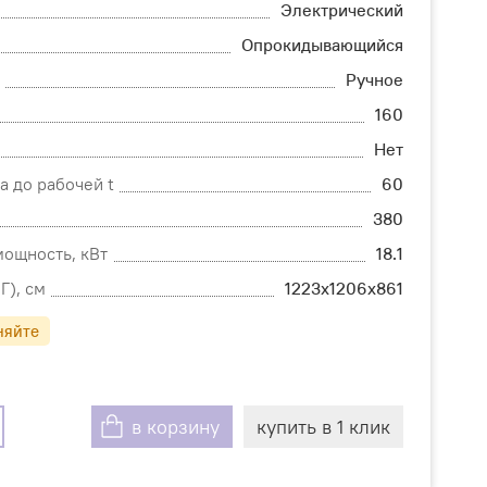
Электрический
Опрокидывающийся
Ручное
160
Нет
а до рабочей t
60
380
ощность, кВт
18.1
Г), см
1223х1206х861
няйте
в корзину
купить в 1 клик