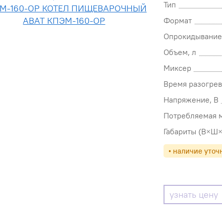
Тип
Формат
Опрокидывание
Объем, л
Миксер
Время разогрев
Напряжение, В
Потребляемая м
Габариты (В×Ш×
• наличие уточ
узнать цену