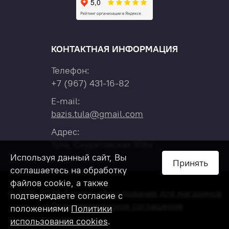
КОНТАКТНАЯ ИНФОРМАЦИЯ
Телефон:
+7
(967)
431-16-82
E-mail:
bazis.tula@gmail.com
Адрес:
Тула, Скуратовская 108а
Используя данный сайт, Вы
Принять
соглашаетесь на обработку
файлов cookie, а также
© 2015-2026 Базис –
оборудование для магазинов
подтверждаете согласие с
|
Пользовательское соглашение
положениями
Политики
использования cookies
.