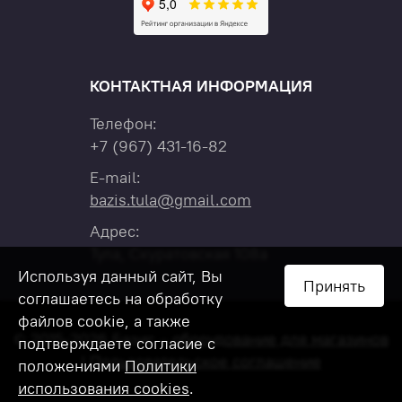
КОНТАКТНАЯ ИНФОРМАЦИЯ
Телефон:
+7
(967)
431-16-82
E-mail:
bazis.tula@gmail.com
Адрес:
Тула, Скуратовская 108а
Используя данный сайт, Вы
Принять
соглашаетесь на обработку
файлов cookie, а также
© 2015-2026 Базис –
оборудование для магазинов
подтверждаете согласие с
|
Пользовательское соглашение
положениями
Политики
использования cookies
.