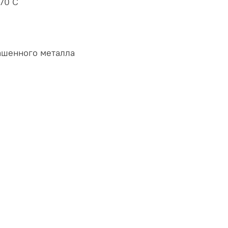
70 С
ашенного металла