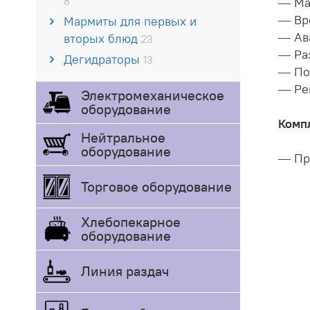
8
— Ма
— Вр
Мармиты для первых и
— Ав
вторых блюд
23
— Ра
Дегидраторы
13
— По
— Ре
Электромеханическое
оборудование
Комп
Нейтральное
оборудование
— Про
Торговое оборудование
Хлебопекарное
оборудование
Линия раздач