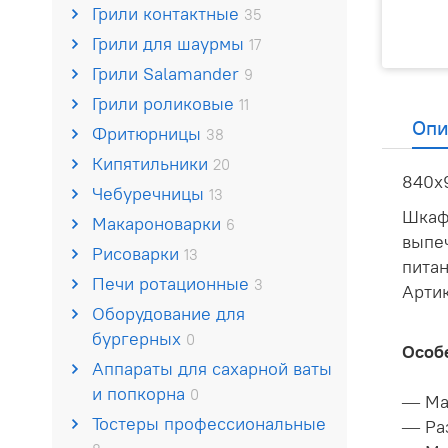
Грили контактные
35
Грили для шаурмы
17
Грили Salamander
9
Грили роликовые
11
Опи
Фритюрницы
38
Кипятильники
20
840x
Чебуречницы
13
Шкаф
Макароноварки
6
выпе
Рисоварки
13
питан
Печи ротационные
3
Артик
Оборудование для
бургерных
0
Особ
Аппараты для сахарной ваты
и попкорна
0
— Ма
Тостеры профессиональные
— Ра