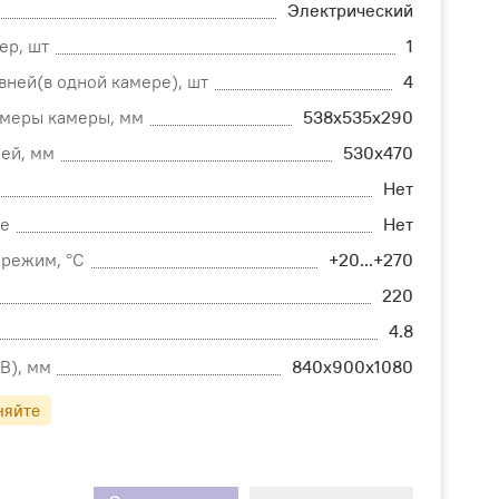
Электрический
ер, шт
1
вней(в одной камере), шт
4
змеры камеры, мм
538x535x290
ей, мм
530x470
Нет
е
Нет
режим, °С
+20...+270
220
4.8
В), мм
840х900х1080
няйте