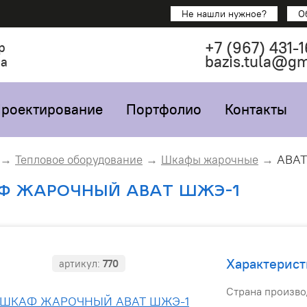
Не нашли нужное?
О
+7
(967)
431-1
р
bazis.tula@g
са
роектирование
Портфолио
Контакты
ABA
Тепловое оборудование
Шкафы жарочные
Ф ЖАРОЧНЫЙ ABAT ШЖЭ-1
Характерист
артикул:
770
Страна произво