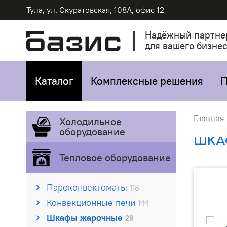
Тула, ул. Скуратовская, 108А, офис 12
Надёжный партне
для вашего бизне
Каталог
Комплексные решения
П
Главная
Холодильное
оборудование
ШКА
Тепловое оборудование
Пароконвектоматы
118
Конвекционные печи
144
Шкафы жарочные
29