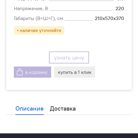
Напряжение, В
220
Габариты (В×Ш×Г), см
210х570х370
• наличие уточняйте
узнать цену
в корзину
купить в 1 клик
Описание
Доставка