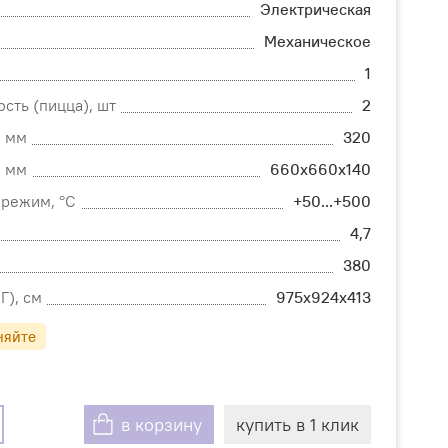
Электрическая
Механическое
1
сть (пицца), шт
2
, мм
320
, мм
660х660х140
режим, °С
+50...+500
4,7
380
Г), см
975х924х413
няйте
в корзину
купить в 1 клик