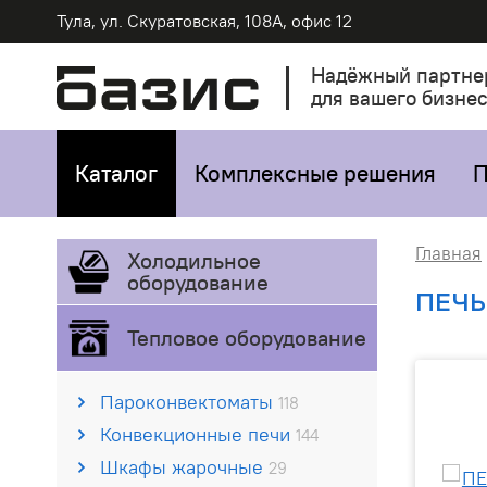
Тула, ул. Скуратовская, 108А, офис 12
Надёжный партне
для вашего бизне
Каталог
Комплексные решения
П
Главная
Холодильное
оборудование
ПЕЧЬ
Тепловое оборудование
Пароконвектоматы
118
Конвекционные печи
144
Шкафы жарочные
29