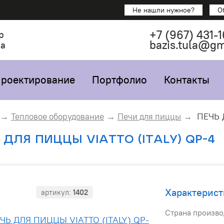
Не нашли нужное?
О
+7
(967)
431-1
р
bazis.tula@g
са
роектирование
Портфолио
Контакты
ПЕЧЬ 
Тепловое оборудование
Печи для пиццы
 ДЛЯ ПИЦЦЫ VIATTO (ITALY) QP-4
Характерист
артикул:
1402
Страна произво