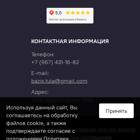
КОНТАКТНАЯ ИНФОРМАЦИЯ
Телефон:
+7
(967)
431-16-82
E-mail:
bazis.tula@gmail.com
Адрес:
Тула, Скуратовская 108а
Используя данный сайт, Вы
Принять
соглашаетесь на обработку
файлов cookie, а также
© 2015-2026 Базис –
оборудование для магазинов
подтверждаете согласие с
|
Пользовательское соглашение
положениями
Политики