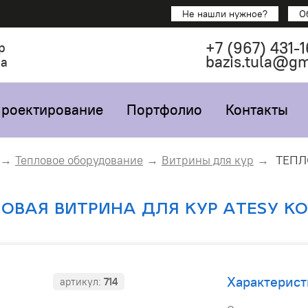
Не нашли нужное?
О
+7
(967)
431-1
р
bazis.tula@g
са
роектирование
Портфолио
Контакты
ТЕПЛ
Тепловое оборудование
Витрины для кур
ОВАЯ ВИТРИНА ДЛЯ КУР ATESY К
Характерист
артикул:
714