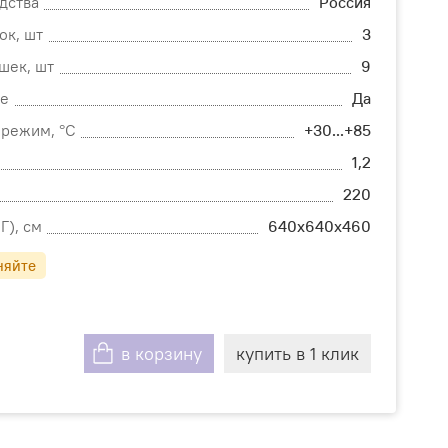
дства
Россия
ок, шт
3
шек, шт
9
е
Да
режим, °С
+30...+85
1,2
220
Г), см
640х640х460
няйте
в корзину
купить в 1 клик