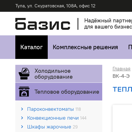
Тула, ул. Скуратовская, 108А, офис 12
Надёжный партне
для вашего бизне
Каталог
Комплексные решения
П
Главная
Холодильное
ВК-4-Э
оборудование
ТЕПЛ
Тепловое оборудование
Пароконвектоматы
118
Конвекционные печи
144
Шкафы жарочные
29